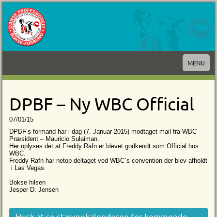
MENU
DPBF – Ny WBC Official
07/01/15
DPBF’s formand har i dag (7. Januar 2015) modtaget mail fra WBC
Præsident – Mauricio Sulaiman.
Her oplyses det at Freddy Rafn er blevet godkendt som Official hos
WBC.
Freddy Rafn har netop deltaget ved WBC`s convention der blev afholdt
i Las Vegas.
Bokse hilsen
Jesper D. Jensen
Husk at se stævnekalenderen for kommende