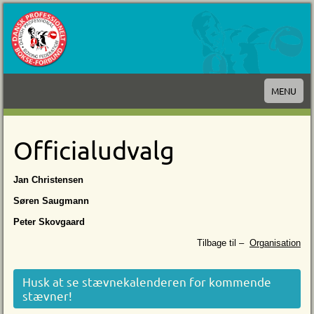
MENU
Officialudvalg
Jan Christensen
Søren Saugmann
Peter Skovgaard
Tilbage til –
Organisation
Husk at se stævnekalenderen for kommende
stævner!