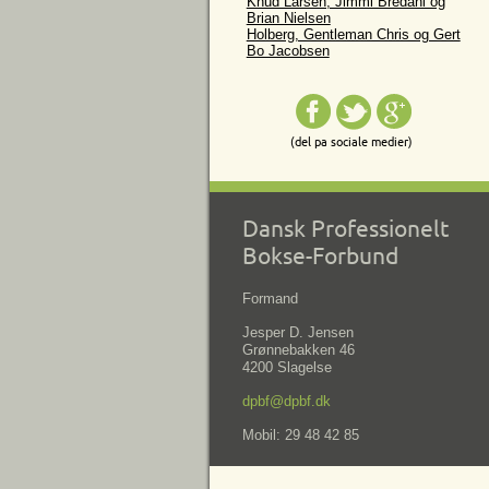
Knud Larsen, Jimmi Bredahl og
Brian Nielsen
Holberg, Gentleman Chris og Gert
Bo Jacobsen
(del pa sociale medier)
Dansk Professionelt
Bokse-Forbund
Formand
Jesper D. Jensen
Grønnebakken 46
4200 Slagelse
dpbf@dpbf.dk
Mobil: 29 48 42 85