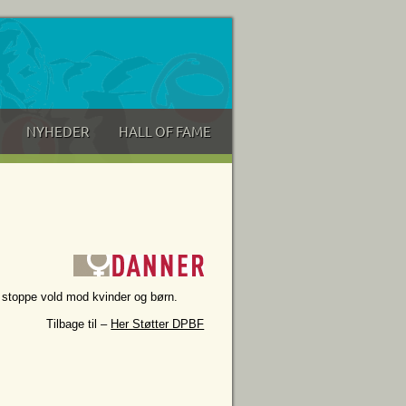
NYHEDER
HALL OF FAME
at stoppe vold mod kvinder og børn.
Tilbage til –
Her Støtter DPBF