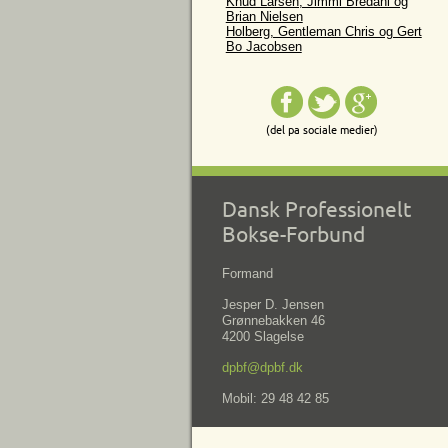
Knud Larsen, Jimmi Bredahl og
Brian Nielsen
Holberg, Gentleman Chris og Gert
Bo Jacobsen
(del pa sociale medier)
Dansk Professionelt
Bokse-Forbund
Formand
Jesper D. Jensen
Grønnebakken 46
4200 Slagelse
dpbf@dpbf.dk
Mobil: 29 48 42 85