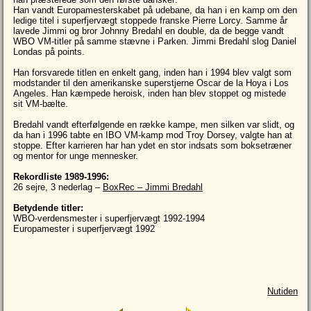
Han vandt Europamesterskabet på udebane, da han i en kamp om den
ledige titel i superfjervægt stoppede franske Pierre Lorcy. Samme år
lavede Jimmi og bror Johnny Bredahl en double, da de begge vandt
WBO VM-titler på samme stævne i Parken. Jimmi Bredahl slog Daniel
Londas på points.
Han forsvarede titlen en enkelt gang, inden han i 1994 blev valgt som
modstander til den amerikanske superstjerne Oscar de la Hoya i Los
Angeles. Han kæmpede heroisk, inden han blev stoppet og mistede
sit VM-bælte.
Bredahl vandt efterfølgende en række kampe, men silken var slidt, og
da han i 1996 tabte en IBO VM-kamp mod Troy Dorsey, valgte han at
stoppe. Efter karrieren har han ydet en stor indsats som boksetræner
og mentor for unge mennesker.
Rekordliste 1989-1996:
26 sejre, 3 nederlag –
BoxRec – Jimmi Bredahl
Betydende titler:
WBO-verdensmester i superfjervægt 1992-1994
Europamester i superfjervægt 1992
Nutiden