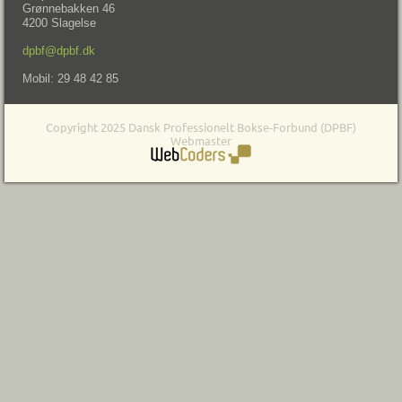
Grønnebakken 46
4200 Slagelse
dpbf@dpbf.dk
Mobil: 29 48 42 85
Copyright 2025 Dansk Professionelt Bokse-Forbund (DPBF)
Webmaster